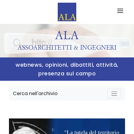
CHI SIAMO
ALA
PARTNERS
ASSOARCHITETTI & INGEGNERI
EVENTI
webnews, opinioni, dibattiti, attività,
FORMA
ALA FORMAZIONE
presenza sul campo
WEB MAGAZINE
Cerca nell'archivio
EDITORIALI
RASSEGNA STAMPA
ISCRIVITI AD ALA