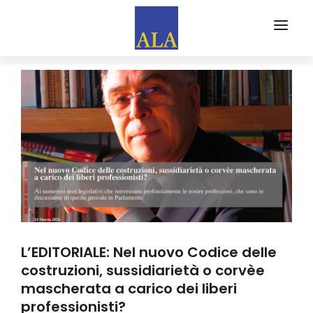
CHI SIAMO
PARTNERS
EVENTI
FORMA
ALA FORMAZIONE
WEB MAGAZINE
EDITORIALI
L’EDITORIALE: Nel nuovo Codice delle
RASSEGNA STAMPA
costruzioni, sussidiarietà o corvèe
mascherata a carico dei liberi
ISCRIVITI AD ALA
professionisti?