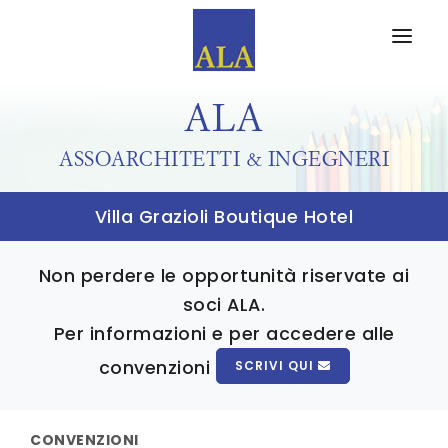
CHI SIAMO
ALA
PARTNERS
ASSOARCHITETTI & INGEGNERI
EVENTI
Villa Grazioli Boutique Hotel
FORMA
ALA FORMAZIONE
Non perdere le opportunità riservate ai
WEB MAGAZINE
soci ALA.
EDITORIALI
Per informazioni e per accedere alle
convenzioni
SCRIVI QUI
RASSEGNA STAMPA
ISCRIVITI AD ALA
CONVENZIONI