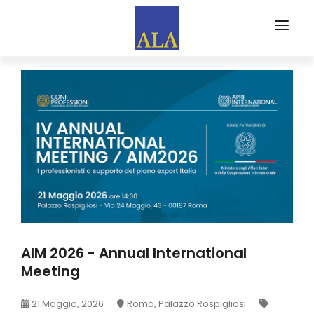
CHI SIAMO
PARTNERS
EVENTI
FORMA
ALA FORMAZIONE
WEB MAGAZINE
EDITORIALI
AIM 2026 - Annual International
RASSEGNA STAMPA
Meeting
ISCRIVITI AD ALA
21 Maggio, 2026
Roma, Palazzo Rospigliosi