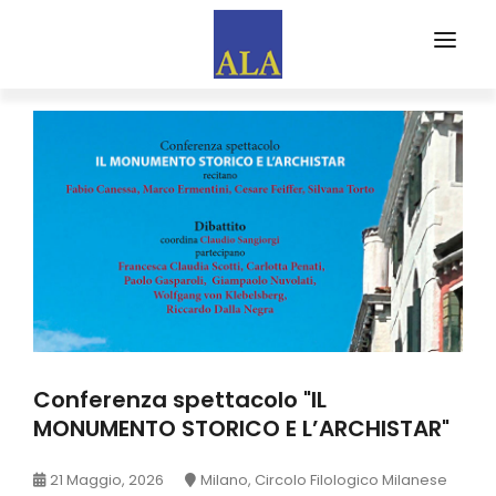
CHI SIAMO
PARTNERS
EVENTI
FORMA
ALA FORMAZIONE
WEB MAGAZINE
EDITORIALI
Conferenza spettacolo "IL
RASSEGNA STAMPA
MONUMENTO STORICO E L’ARCHISTAR"
ISCRIVITI AD ALA
21 Maggio, 2026
Milano, Circolo Filologico Milanese