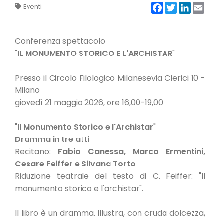
Facebook
Twitter
LinkedIn
Emai
CONVENZIONI
Eventi
NEWSLETTER
Conferenza spettacolo
"
IL MONUMENTO STORICO E L'ARCHISTAR
"
Presso il Circolo Filologico Milanesevia Clerici 10 -
Milano
giovedì 21 maggio 2026, ore 16,00-19,00
"
II Monumento Storico e l'Archistar
"
Dramma in tre atti
Recitano:
Fabio Canessa, Marco Ermentini,
Cesare Feiffer e Silvana Torto
Riduzione teatrale del testo di C. Feiffer: "II
monumento storico e l'archistar".
Il libro è un dramma. Illustra, con cruda dolcezza,