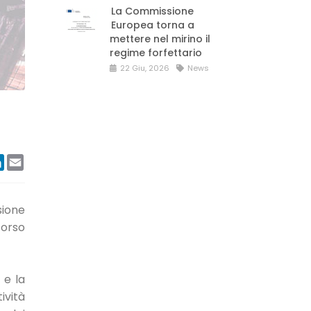
La Commissione
Europea torna a
mettere nel mirino il
regime forfettario
22 Giu, 2026
News
ook
tter
LinkedIn
Email
sione
corso
 e la
ività