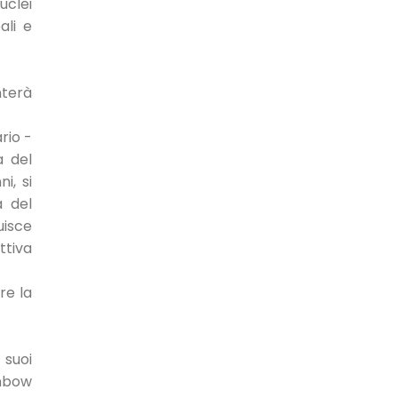
uclei
ali e
nterà
rio -
a del
i, si
a del
uisce
ttiva
re la
 suoi
inbow