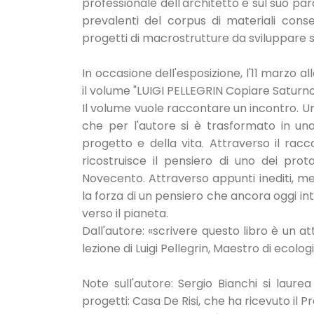
professionale dell'architetto e sul suo par
prevalenti del corpus di materiali conse
progetti di macrostrutture da sviluppare su
In occasione dell'esposizione, l'11 marzo a
il volume "LUIGI PELLEGRIN Copiare Saturno
Il volume vuole raccontare un incontro. Un 
che per l'autore si è trasformato in u
progetto e della vita. Attraverso il rac
ricostruisce il pensiero di uno dei protag
Novecento. Attraverso appunti inediti, memo
la forza di un pensiero che ancora oggi int
verso il pianeta.
Dall'autore: «scrivere questo libro è un at
lezione di Luigi Pellegrin, Maestro di ecologia
Note sull'autore: Sergio Bianchi si laure
progetti: Casa De Risi, che ha ricevuto i