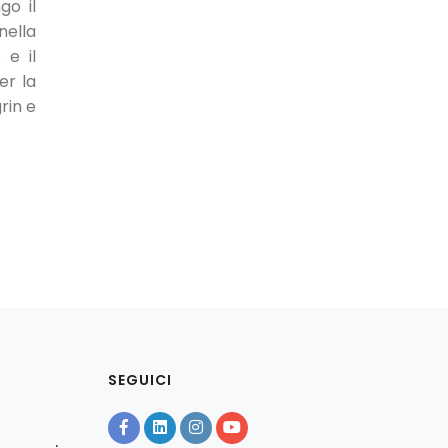
go il
nella
 e il
er la
rin e
SEGUICI