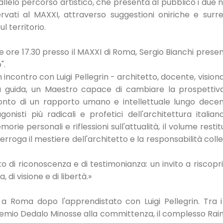
allelo percorso artistico, che presenta al pubblico i due n
rvati al MAXXI, attraverso suggestioni oniriche e surre
l territorio.
lle ore 17.30 presso il MAXXI di Roma, Sergio Bianchi prese
".
incontro con Luigi Pellegrin - architetto, docente, visiona
na guida, un Maestro capace di cambiare la prospettiv
conto di un rapporto umano e intellettuale lungo decenn
onisti più radicali e profetici dell'architettura italian
rie personali e riflessioni sull'attualità, il volume restit
erroga il mestiere dell'architetto e la responsabilità colle
to di riconoscenza e di testimonianza: un invito a riscopri
, di visione e di libertà.»
a a Roma dopo l'apprendistato con Luigi Pellegrin. Tra i
l Premio Dedalo Minosse alla committenza, il complesso Ra