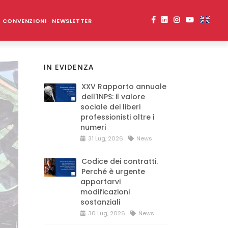
CONVENZIONI
NEWSLETTER
IN EVIDENZA
XXV Rapporto annuale
dell'INPS: il valore
sociale dei liberi
professionisti oltre i
numeri
31 Lug, 2026
News
Codice dei contratti.
Perché è urgente
apportarvi
modificazioni
sostanziali
30 Lug, 2026
News