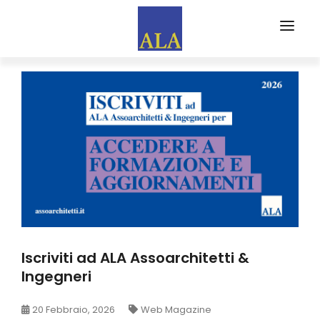
CHI SIAMO
PARTNERS
EVENTI
FORMA
ALA FORMAZIONE
WEB MAGAZINE
EDITORIALI
Iscriviti ad ALA Assoarchitetti &
RASSEGNA STAMPA
Ingegneri
ISCRIVITI AD ALA
20 Febbraio, 2026
Web Magazine