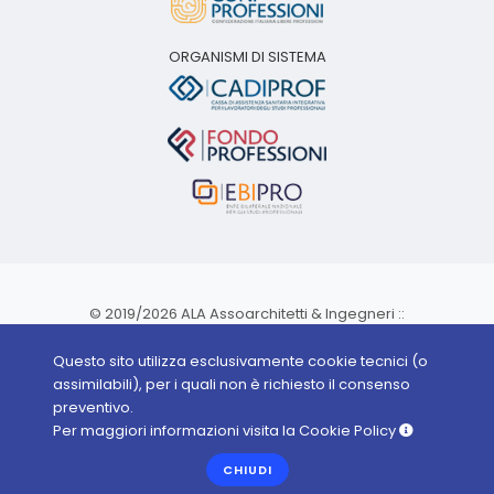
ORGANISMI DI SISTEMA
© 2019/2026 ALA Assoarchitetti & Ingegneri ::
P. IVA 06541741002 ::
Questo sito utilizza esclusivamente cookie tecnici (o
assimilabili), per i quali non è richiesto il consenso
Sede legale:
preventivo.
Via di Monte Sacro, 2 - 00141 Roma ::
Per maggiori informazioni visita la
Cookie Policy
Tutti i diritti riservati
CHIUDI