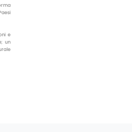
forma
Paesi
oni e
e; un
urale