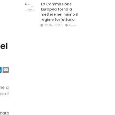
La Commissione
Europea torna a
mettere nel mirino il
regime forfettario
22 Giu, 2026
News
el
ook
tter
LinkedIn
Email
ne di
so il
 nato