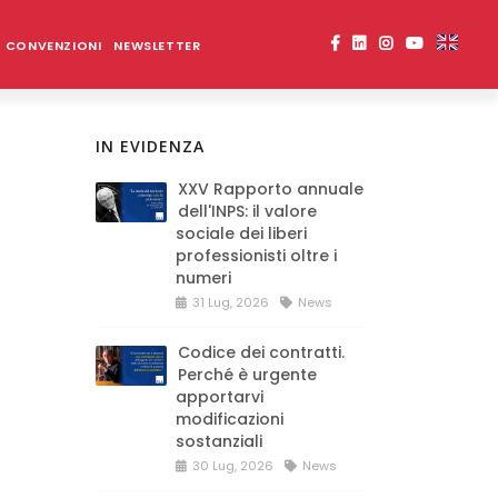
CONVENZIONI
NEWSLETTER
IN EVIDENZA
XXV Rapporto annuale
dell'INPS: il valore
sociale dei liberi
professionisti oltre i
numeri
31 Lug, 2026
News
Codice dei contratti.
Perché è urgente
apportarvi
modificazioni
sostanziali
30 Lug, 2026
News