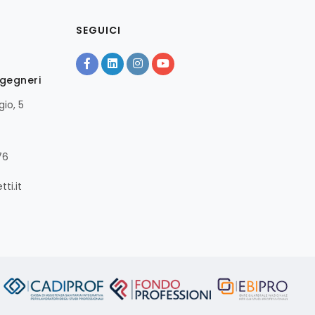
SEGUICI
ngegneri
io, 5
76
ti.it
A