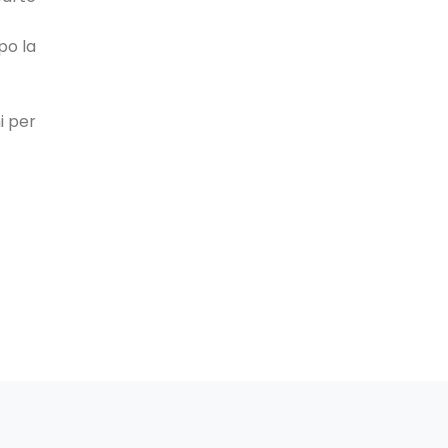
po la
i per