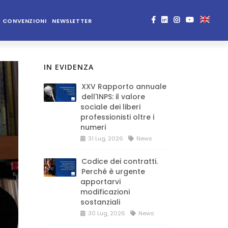
CONVENZIONI
NEWSLETTER
IN EVIDENZA
XXV Rapporto annuale
dell'INPS: il valore
sociale dei liberi
professionisti oltre i
numeri
31 Lug, 2026
News
Codice dei contratti.
Perché è urgente
apportarvi
modificazioni
sostanziali
30 Lug, 2026
News