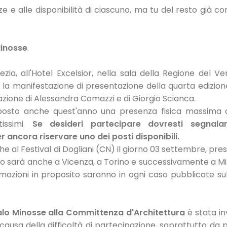
ze e alle disponibilità di ciascuno, ma tu del resto già co
inosse
.
ezia, all'Hotel Excelsior, nella sala della Regione del Ve
, la manifestazione di presentazione della quarta edizion
azione di Alessandra Comazzi e di Giorgio Scianca.
posto anche quest'anno una presenza fisica massima 
tissimi.
Se desideri partecipare dovresti segnalar
ancora riservare uno dei posti disponibili.
 al Festival di Dogliani (CN) il giorno 03 settembre, pres
lo sarà anche a Vicenza, a Torino e successivamente a Mi
rmazioni in proposito saranno in ogni caso pubblicate sul
lo Minosse alla Committenza d'Architettura
è stata i
causa della difficoltà di partecipazione, soprattutto da 