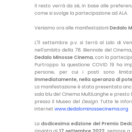
Il resto verrà da sé, in base alle preferen
come si svolge la partecipazione ad ALA.
Veniamo ora alle manifestazioni
Dedalo M
L'11 settembre p.v. si terrà al Lido di Ven
nell'ambito della 78. Biennale del Cinema
Dedalo Minosse Cinema
, con la partecip
Purtroppo la questione COVID 19 ha im
persone, per cui i posti sono limita
immediatamente, nella speranza di poter 
La manifestazione è stata presentata anche
sala blu del Cinema MultiLanghe e presto 
presso il Museo del
Design
. Tutte le info
internet
www.dedalominossecinema.org
La
dodicesima edizione del Premio Deda
rinviata al
17 settembre 2022
, sempre a 