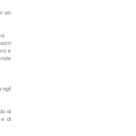
 siti
ni.
ostri
oro e
riale
 agli
do di
 e di