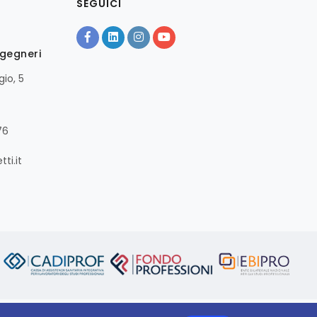
SEGUICI
ngegneri
io, 5
76
ti.it
A