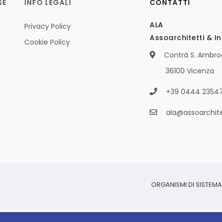
SE
INFO LEGALI
CONTATTI
ALA
Privacy Policy
Assoarchitetti & I
Cookie Policy
Contrà S. Ambrog
36100 Vicenza
+39 0444 2354
ala@assoarchitet
ORGANISMI DI SISTEM