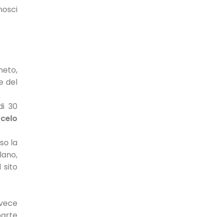
nosci
neto,
e del
di 30
celo
so la
lano,
 sito
nvece
parte