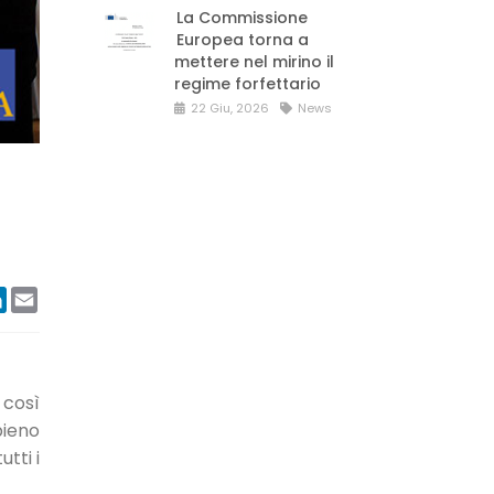
La Commissione
Europea torna a
mettere nel mirino il
regime forfettario
22 Giu, 2026
News
ook
tter
LinkedIn
Email
 così
pieno
utti i