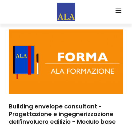
CHI SIAMO
PARTNERS
EVENTI
FORMA
ALA FORMAZIONE
WEB MAGAZINE
EDITORIALI
Building envelope consultant -
RASSEGNA STAMPA
Progettazione e ingegnerizzazione
dell'involucro edilizio - Modulo base
ISCRIVITI AD ALA