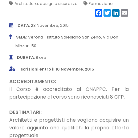
Architettura, design e sicurezza
Formazione
CONVENZIONI
Facebook
Twitter
LinkedIn
Emai
NEWSLETTER
DATA:
23 Novembre, 2015
SEDE:
Verona - Istituto Salesiano San Zeno, Via Don
Minzoni 50
DURATA:
8 ore
Iscrizioni entro il 16 Novembre, 2015
ACCREDITAMENTO:
Il Corso è accreditato al CNAPPC. Per la
partecipazione al corso sono riconosciuti 8 CFP.
DESTINATARI:
Architetti e progettisti che vogliono acquisire un
valore aggiunto che qualifichi la propria offerta
progettuale.