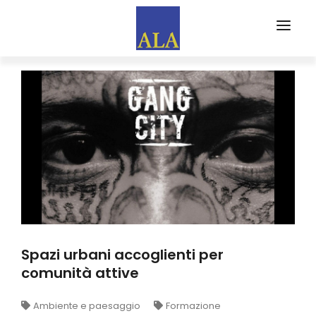
CHI SIAMO
PARTNERS
EVENTI
FORMA
ALA FORMAZIONE
WEB MAGAZINE
EDITORIALI
Spazi urbani accoglienti per
RASSEGNA STAMPA
comunità attive
ISCRIVITI AD ALA
Ambiente e paesaggio
Formazione