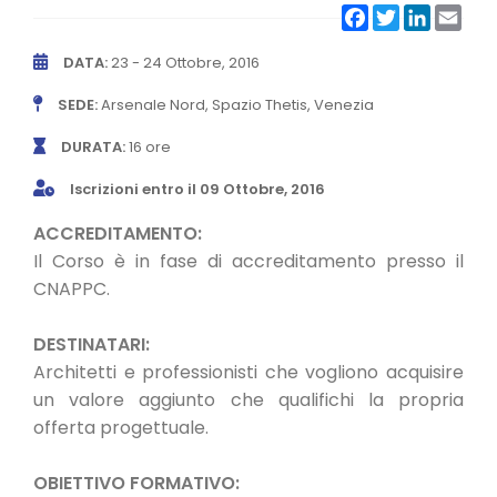
Facebook
Twitter
LinkedIn
Emai
CONVENZIONI
DATA:
23 - 24 Ottobre, 2016
NEWSLETTER
SEDE:
Arsenale Nord, Spazio Thetis, Venezia
DURATA:
16 ore
Iscrizioni entro il 09 Ottobre, 2016
ACCREDITAMENTO:
Il Corso è in fase di accreditamento presso il
CNAPPC.
DESTINATARI:
Architetti e professionisti che vogliono acquisire
un valore aggiunto che qualifichi la propria
offerta progettuale.
OBIETTIVO FORMATIVO: