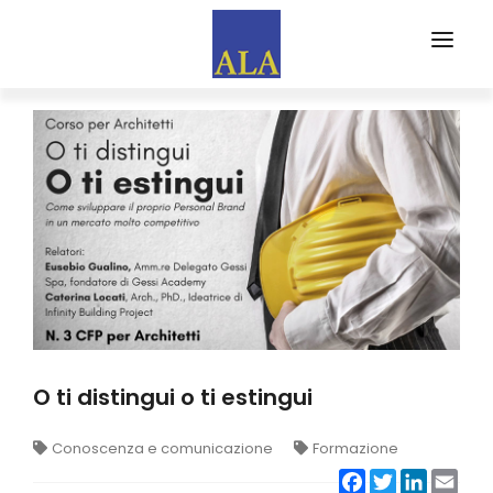
CHI SIAMO
PARTNERS
EVENTI
FORMA
ALA FORMAZIONE
WEB MAGAZINE
EDITORIALI
O ti distingui o ti estingui
RASSEGNA STAMPA
Conoscenza e comunicazione
Formazione
ISCRIVITI AD ALA
Facebook
Twitter
LinkedIn
Emai