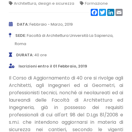
Architettura, design e sicurezza
Formazione
CONVENZIONI
Facebook
Twitter
LinkedIn
Emai
NEWSLETTER
DATA:
Febbraio - Marzo, 2019
SEDE:
Facoltà di Architettura Università La Sapienza,
Roma
DURATA:
40 ore
Iscrizioni entro il 01 Febbraio, 2019
Il Corso di Aggiornamento di 40 ore si rivolge agli
Architetti, agli Ingegneri ed ai Geometri, ai
professionisti tecnici, nonché ai neolaureati ed ai
laureandi delle Facoltà di Architettura ed
Ingegneria, già in possesso dei requisiti
professionali di cui all'art 98 del D.Lgs 81/2008 e
s.m.i. che intendono aggiornarsi in materia di
sicurezza nei cantieri, secondo le vigenti