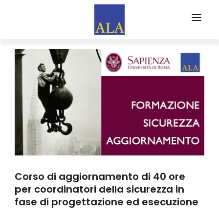
CHI SIAMO
PARTNERS
EVENTI
FORMA
ALA FORMAZIONE
WEB MAGAZINE
EDITORIALI
Corso di aggiornamento di 40 ore
RASSEGNA STAMPA
per coordinatori della sicurezza in
fase di progettazione ed esecuzione
ISCRIVITI AD ALA